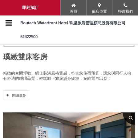
導覽選單
即刻預訂
首頁
飯店位置
聯絡我們
璞旅理念
Boutech Waterfront Hotel 玖里旅店管理顧問股份有限公司
52422500
服務與設施
客房靈感
入住須知
璞緻雙床客房
客房靈感
精緻的空間坪數、絕佳裝潢風格質感，符合您住宿預算，讓您與同行人擁
有舒適的睡眠品質，輕鬆卸下旅途滿身疲憊，充飽電再出發！
交通資訊
5.5坪 / 17平方公尺
二張單人床90x200cm
閱讀更多
至多2人入住，無法加床
常見問題
斯林百蘭床墊與羽毛製寢具
獨立空調冷暖系統
商務/旅行社同業優惠專區
智慧型溫控免治馬桶
舒壓淋浴安摩花灑
沐浴組
旅展票券兌換
台灣茶品牌立體茶包