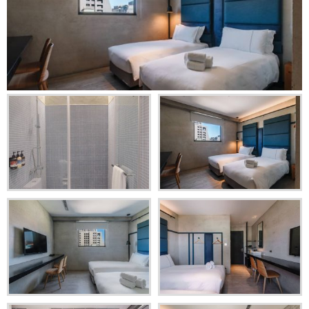
ucc膠囊咖啡
護髮溫控吹風機
最新消息
快煮電熱水壺
高靜音冰箱
電子式保險箱
璞旅系列
聯絡我們
精彩分享
共味食光
語言
繁體中文
ENGLISH
Facebook
Instagram
分享
日本語
한국어