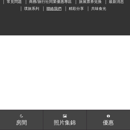
常見問題
商務/旅行社同業優惠專區
旅展票券兌換
最新消息
璞旅系列
聯絡我們
精彩分享
共味食光
最新消息
璞旅系列
聯絡我們
精彩分享
共味食光
語言
繁體中文
ENGLISH
Facebook
Instagram
分享
日本語
한국어
房間
照片集錦
優惠