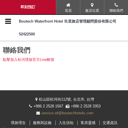
導覽選單
即刻預訂
首頁
飯店位置
聯絡我們
璞旅理念
Boutech Waterfront Hotel 玖里旅店管理顧問股份有限公司
52422500
服務與設施
聯絡我們
入住須知
點擊加入松河璞旅官方Line帳號
客房靈感
交通資訊
常見問題
松山區松河街112號, 台北市, 台灣
+886 2 2528 1567
+886 2 2528 3353
商務/旅行社同業優惠專區
service.wf@boutechhotels.com
璞旅理念
服務與設施
入住須知
客房靈感
交通資訊
旅展票券兌換