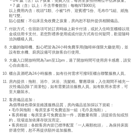
＊0-6 歲（含）以下孩童：免費入住，每房至多招待兩位不佔床孩童。
＊7 歲（含）以上：不含早餐館別：每晚NT$900元
最新消息
以上費用內含：枕頭*1顆、小被*1件、迎賓禮*1份、毛布巾*1組、紙拖
鞋*1雙。
貼心提醒：不佔床且免收費之孩童，房內恕不額外提供相關備品。
璞旅系列
付款方式：住宿款項可於訂房時線上刷卡付清，或於入住時至櫃檯以現
金或信用卡支付。若您對禮券使用或或付款方式有任何疑問，歡迎隨時
洽詢櫃檯人員。
聯絡我們
大廳的咖啡機、點心吧皆為24小時免費享用(咖啡杯僅限大廳使用)，並
設有飲水機、廚房設備可供旅客自行使用。
精彩分享
大廳入口開放時間為7am至12pm，過了開放時間可使用房卡感應，請安
心自由進出。
共味食光
櫃台及酒吧為24小時服務，如有任何需求可撥9至櫃台聯繫服務人員。
房內提供：拖鞋、浴巾、沐浴、洗髮精。響應環保，入住期間不補充一
語言
次性備品(除了清潔包)，如有需要請洽服務人員。如有飲用水需求，可
至大廳裝水。
客房備品追加：
繁體中文
ENGLISH
為倡導綠色環保並維護服務品質，房內備品追加採以下規範：
Facebook
Instagram
分享
• 毛巾與拖鞋：每房至多可免費追加一組（毛巾及拖鞋）。
日本語
한국어
• 客房棉被：每房至多可免費追加一件，因數量有限，須提前告知或預
約，現場追加依庫存狀況而定。
• 客房枕頭：各館客房內皆已標準配置「一人兩顆枕頭」，為保持床面
舒適空間，恕不再提供額外追加服務。