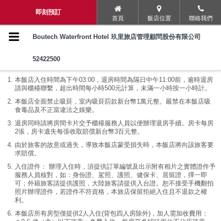
導覽選單
即刻預訂
首頁
飯店位置
聯絡我們
璞旅理念
Boutech Waterfront Hotel 玖里旅店管理顧問股份有限公司
52422500
入住須知
服務與設施
本飯店入住時間為下午03:00，退房時間為隔日中午11:00前，逾時退房
入住須知
請與櫃檯聯繫，超出時間每小時500元計算，未滿一小時按一小時計。
本飯店全面禁止吸菸，室內吸菸罰款新台幣1萬元整。嚴禁在本飯店吸
食毒品及不正當違法之娛樂。
客房靈感
退房同時請將房間卡片交予櫃檯服務人員以便辦理退房手續。房卡每房
2張，房卡遺失每張收取賠償新台幣3百元整。
交通資訊
由於旅客的故意或過失，導致本飯店蒙受損失時，本飯店將向該旅客要
求賠償。
常見問題
入住證件： 辦理入住時，須提供訂單編號及出示附有相片之實體證件予
服務人員核對，如：身份證、駕照、護照、健保卡、居留證，擇一即
可；外籍旅客請提供護照，大陸旅客請提供入台證。恕不接受手機翻拍
商務/旅行社同業優惠專區
照片辦理證件，若證件不符資格，本旅店保留拒絕入住且不退款之權
利。
旅展票券兌換
本飯店所有房型僅提供2人入住(背包四人房除外)，加人需加收費用：