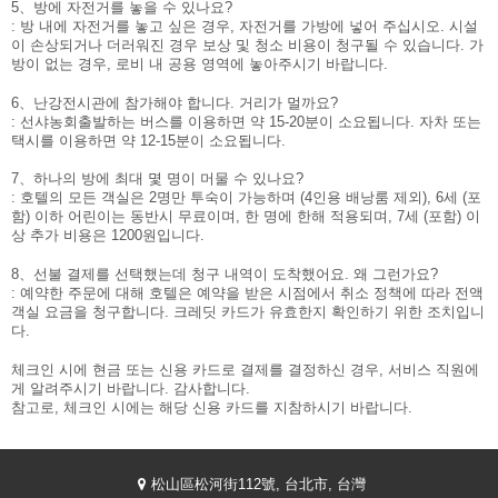
5、방에 자전거를 놓을 수 있나요?
: 방 내에 자전거를 놓고 싶은 경우, 자전거를 가방에 넣어 주십시오. 시설
Your language:
이 손상되거나 더러워진 경우 보상 및 청소 비용이 청구될 수 있습니다. 가
방이 없는 경우, 로비 내 공용 영역에 놓아주시기 바랍니다.
繁體中文
ENGLISH
6、난강전시관에 참가해야 합니다. 거리가 멀까요?
Facebook
Instagram
Share
: 선샤농회출발하는 버스를 이용하면 약 15-20분이 소요됩니다. 자차 또는
택시를 이용하면 약 12-15분이 소요됩니다.
日本語
한국어
7、하나의 방에 최대 몇 명이 머물 수 있나요?
: 호텔의 모든 객실은 2명만 투숙이 가능하며 (4인용 배낭룸 제외), 6세 (포
함) 이하 어린이는 동반시 무료이며, 한 명에 한해 적용되며, 7세 (포함) 이
상 추가 비용은 1200원입니다.
8、선불 결제를 선택했는데 청구 내역이 도착했어요. 왜 그런가요?
: 예약한 주문에 대해 호텔은 예약을 받은 시점에서 취소 정책에 따라 전액
객실 요금을 청구합니다. 크레딧 카드가 유효한지 확인하기 위한 조치입니
다.
체크인 시에 현금 또는 신용 카드로 결제를 결정하신 경우, 서비스 직원에
게 알려주시기 바랍니다. 감사합니다.
참고로, 체크인 시에는 해당 신용 카드를 지참하시기 바랍니다.
松山區松河街112號, 台北市, 台灣