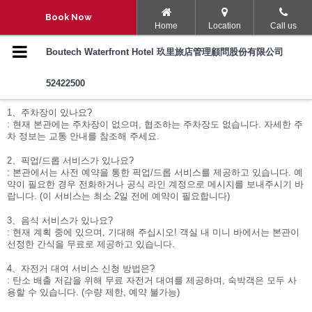
Navigation Menu
Book Now
Home
Location
Call us
호텔-소개
Boutech Waterfront Hotel 玖里旅店管理顧問股份有限公司
52422500
자주 묻는 질문
객실
1、주차장이 있나요?
속소시설 및 서비스
: 현재 본관에는 주차장이 없으며, 협조하는 주차장도 없습니다. 자세한 주
차 정보는 교통 안내를 참조해 주세요.
자주 묻는 질문
2、픽업/드롭 서비스가 있나요?
: 본관에서는 사전 예약을 통한 픽업/드롭 서비스를 제공하고 있습니다. 예
약이 필요한 경우 전화하거나 공식 라인 계정으로 메시지를 보내주시기 바
Boutech Hotels
랍니다. (이 서비스는 최소 2일 전에 예약이 필요합니다)
3、음식 서비스가 있나요?
호텔-위치
: 현재 계획 중에 있으며, 기대해 주십시오! 객실 내 미니 바에서는 본관이
선정한 간식을 무료로 제공하고 있습니다.
주변 주차장
4、자전거 대여 서비스 신청 방법은?
: 탄소 배출 저감을 위해 무료 자전거 대여를 제공하며, 숙박객은 모두 사
용할 수 있습니다. (수량 제한, 예약 불가능)
포토-갤러리