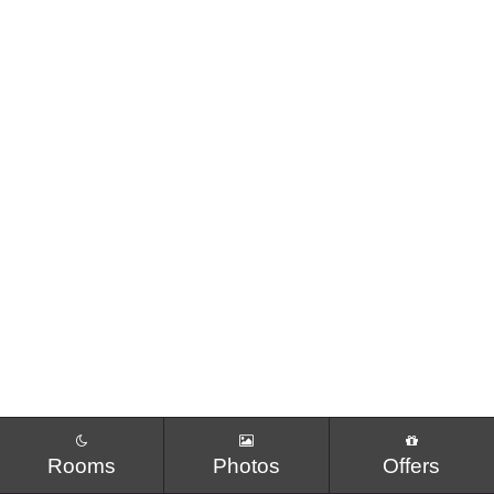
Your language:
繁體中文
ENGLISH
Facebook
Instagram
Share
日本語
한국어
Rooms
Photos
Offers