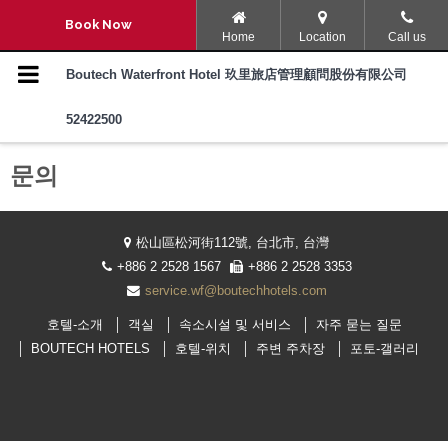
Navigation Menu
Book Now
Home
Location
Call us
호텔-소개
Boutech Waterfront Hotel 玖里旅店管理顧問股份有限公司
52422500
객실
문의
속소시설 및 서비스
자주 묻는 질문
松山區松河街112號, 台北市, 台灣
+886 2 2528 1567
+886 2 2528 3353
Boutech Hotels
service.wf@boutechhotels.com
호텔-소개
객실
속소시설 및 서비스
자주 묻는 질문
호텔-위치
BOUTECH HOTELS
호텔-위치
주변 주차장
포토-갤러리
주변 주차장
포토-갤러리