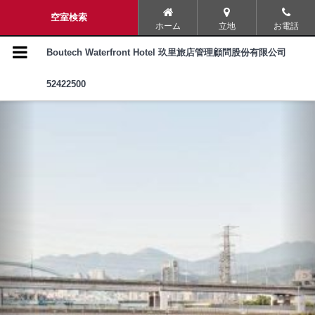
ナビゲーションメニュー
空室検索
ホーム
立地
お電話
ウォーターフロントホテル(松河
Boutech Waterfront Hotel 玖里旅店管理顧問股份有限公司
璞旅)を発見
52422500
館内設備・サービス
客室案内
よくある質問
アクセス情報
周辺の駐車場
BOUTECH HOTELS