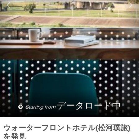
ギャラリー
設定言語
繁體中文
ENGLISH
Facebook
Instagram
シェア
日本語
한국어
データロード中
Starting from
ウォーターフロントホテル(松河璞旅)
を発見