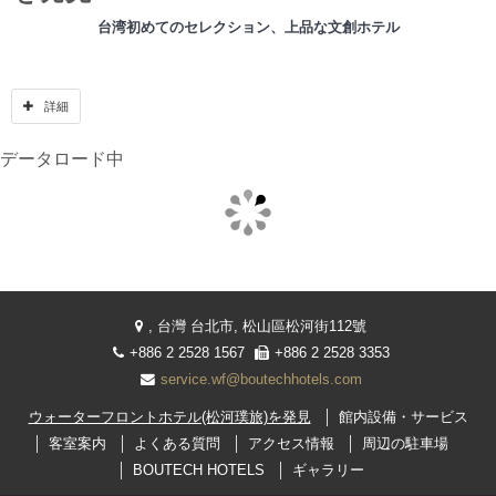
台湾初めてのセレクション、上品な文創ホテル
ウォーターフロントホテル(松河璞旅)は町の中の民宅に隠れて、松山基隆
詳細
河最前列にあり、一部のお部屋からは川または市街の景色を望めます。
饒河街観光夜市と隣接していますが、ウォーターフロントホテル(松河璞
データロード中
旅)に入ると、騒がしい音が消えてゆく、一瞬に浮き世を離れた別天地に
切り替えます。
群衆や雑音やプレッシャーが高い都会生活の中に、自然の癒すが必要あ
り、アルコールで体にリラックス。上品なデザイン、快適で居心地の良
い部屋、十分にポシュテル（上品なオシャレ）の理想的な形の原型を展
示。当館は同時にプロホテルの快適さと独立ホテルのオシャレ、爽やか
なアーティストと人情味を兼ね合います。全体的な空間はシンプル、す
, 台灣 台北市, 松山區松河街112號
っきりなデザインが主、細かい事も心を込めて作り上げます。
+886 2 2528 1567
+886 2 2528 3353
service.wf@boutechhotels.com
ウォーターフロントホテル(松河璞旅)は人気観光地である錫口碼頭（錫口
ウォーターフロントホテル(松河璞旅)を発見
館内設備・サービス
埠頭）、慈祐宮、饒河街観光夜市と隣接し五分埔服飾広場に近く、信義
商業エリア (信義商圈)、台北101ショッピングモール、松菸文創園区など
客室案内
よくある質問
アクセス情報
周辺の駐車場
スポットへも簡単にアクセスでき、立地抜群。世界中の旅人に人情味あ
BOUTECH HOTELS
ギャラリー
ふれて、美しい景色を眺めを一度持って、台北人と一緒に深呼吸をしま