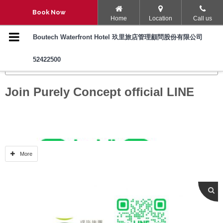
Navigation Menu
Book Now
Home
Location
Call us
호텔-소개
Boutech Waterfront Hotel 玖里旅店管理顧問股份有限公司
52422500
객실
BOUTECH HOTELS
속소시설 및 서비스
Join Purely Concept official LINE
자주 묻는 질문
Boutech Hotels
More
호텔-위치
주변 주차장
포토-갤러리