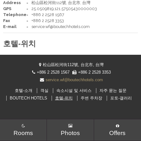
Address
松山區松河街112號, 台北市, 台灣
GPS
25.0509819,121.57505430000003
Your language:
Telephone
+886 2 2528 1567
Fax
+886 2 2528 3353
E-mail
繁體中文
service.wf@boutechhotels.com
ENGLISH
Facebook
Instagram
Share
日本語
한국어
호텔-위치
松山區松河街112號, 台北市, 台灣
+886 2 2528 1567
+886 2 2528 3353
service.wf@boutechhotels.com
호텔-소개
객실
속소시설 및 서비스
자주 묻는 질문
BOUTECH HOTELS
호텔-위치
주변 주차장
포토-갤러리
Rooms
Photos
Offers